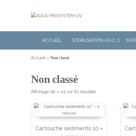
Désinfection
Uv de l'eau |
Filtration et
Potabilisation
ACCUEIL
STÉRILISATION UV-C
STA
|
Accueil
»
Non classé
Non classé
Trié par prix croissa
Affichage de 1–24 sur 61 résultats
Cartouche sédiments 10 »
Car