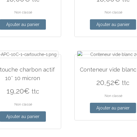
Non classé
Non classé
Ajouter au panier
Ajouter au panier
touche charbon actif
Conteneur vide blanc
10″ 10 micron
20,52
€
ttc
19,20
€
ttc
Non classé
Non classé
Ajouter au panier
Ajouter au panier