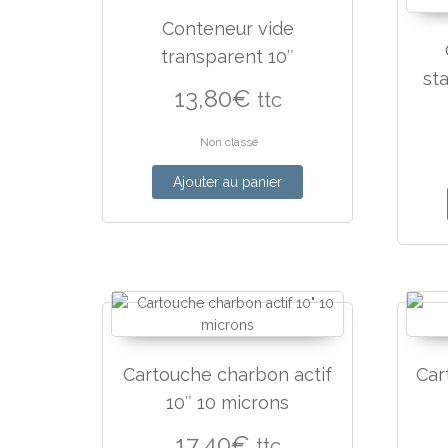
Conteneur vide
transparent 10″
st
13,80
€
ttc
Non classé
Ajouter au panier
Cartouche charbon actif
Car
10″ 10 microns
17,40
€
ttc