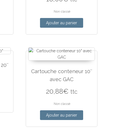
Non classé
Ajouter au panier
 20″
Cartouche conteneur 10″
avec GAC
20,88
€
ttc
Non classé
Ajouter au panier