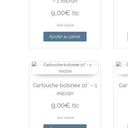
– 1 micron
9,00
€
ttc
Non classé
Ajouter au panier
Cartouche bobinée 10″ – 1
Car
micron
9,00
€
ttc
Non classé