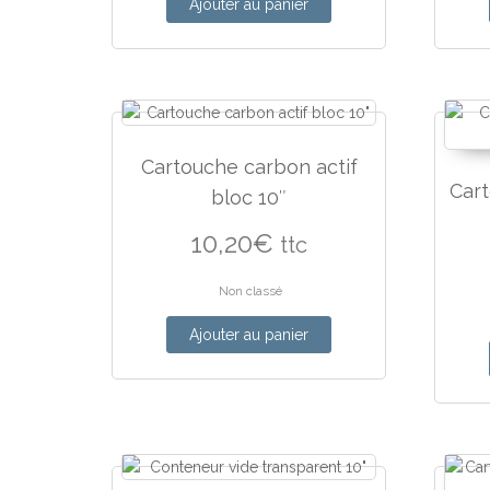
Ajouter au panier
Cartouche carbon actif
Car
bloc 10″
10,20
€
ttc
Non classé
Ajouter au panier