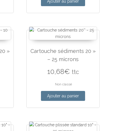
Ajouter au panier
20 »
Cartouche sédiments 20 »
– 25 microns
10,68
€
ttc
Non classé
Ajouter au panier