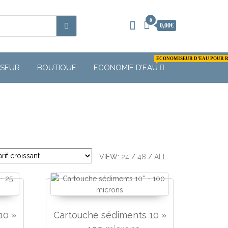
0
0,00€
ECONOMISEUR D’EAU POUR 
SEUR
BOUTIQUE
ECONOMIE D’EAU
VIEW:
24
/
48
/
ALL
10 »
Cartouche sédiments 10 »