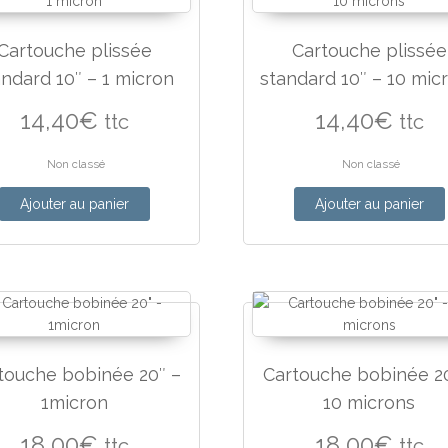
Cartouche plissée
Cartouche plissée
andard 10″ – 1 micron
standard 10″ – 10 mic
14,40
€
14,40
€
ttc
ttc
Non classé
Non classé
Ajouter au panier
Ajouter au panier
touche bobinée 20″ –
Cartouche bobinée 20
1micron
10 microns
18,00
€
18,00
€
ttc
ttc