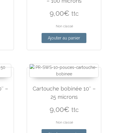
– 100 microns
9,00
€
ttc
Non classé
Ajouter au panier
″ –
Cartouche bobinée 10″ –
25 microns
9,00
€
ttc
Non classé