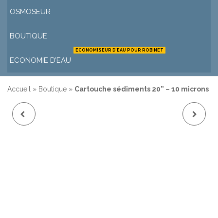
OSMOSEUR
BOUTIQUE
ECONOMISEUR D’EAU POUR ROBINET
ECONOMIE D’EAU
Accueil
»
Boutique
»
Cartouche sédiments 20” – 10 microns
CARTOUCHE
CARTOUCHE
SÉDIMENTS 20'' - 1
SÉDIMENTS 20'' - 25
MICRON
MICRONS