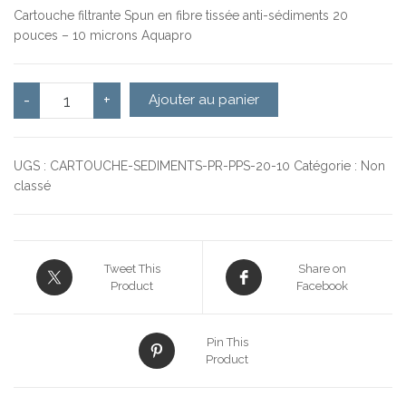
Cartouche filtrante Spun en fibre tissée anti-sédiments 20
pouces – 10 microns Aquapro
quantité de Cartouche sédiments 20'' - 10 microns
-
+
Ajouter au panier
UGS :
CARTOUCHE-SEDIMENTS-PR-PPS-20-10
Catégorie :
Non
classé
Tweet This
Share on
Product
Facebook
Pin This
Product