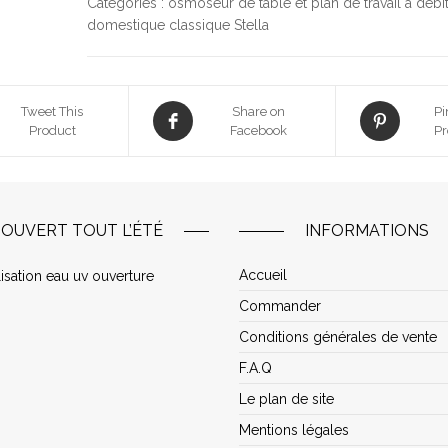
Catégories :
osmoseur de table et plan de travail à débit
domestique classique Stella
Tweet This
Share on
Pi
Product
Facebook
Pr
OUVERT TOUT L’ÉTÉ
INFORMATIONS
Accueil
Commander
Conditions générales de vente
F.A.Q
Le plan de site
Mentions légales