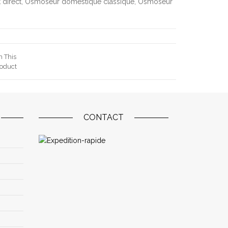
 direct
,
Osmoseur domestique classique
,
Osmoseur
n This
oduct
CONTACT