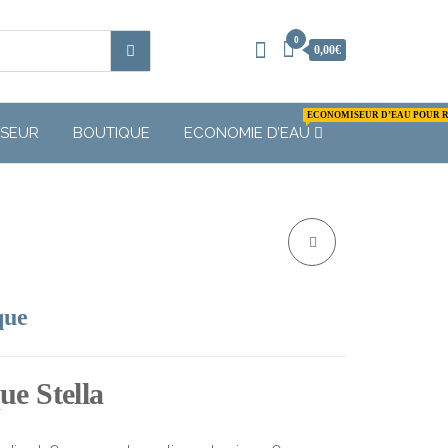
0
0,00€
ECONOMISEUR D’EAU POUR 
SEUR
BOUTIQUE
ECONOMIE D’EAU
OSMOSEUR
DOMESTIQUE LAAT
que
COMPACT À FLUX
ue Stella
DIRECT