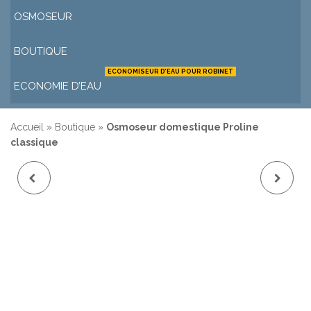
OSMOSEUR
BOUTIQUE
ECONOMISEUR D’EAU POUR ROBINET
ECONOMIE D’EAU
Accueil
»
Boutique
»
Osmoseur domestique Proline
classique
OSMOSEUR ULTRA
OSMOSEUR
CLASSIC COMPACT 190
DOMESTIQUE STELLA
LITRES PAR JOUR
CLASSIQUE