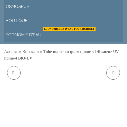
OSMOSEUR
BOUTIQUE
ECONOMISEUR D’EAU POUR ROBINET
ECONOMIE D’EAU
Accueil
»
Boutique
»
Tube manchon quartz pour stérilisateur UV
home-4 BIO-UV
TUBE MANCHON
TUBE MANCHON
QUARTZ POUR
QUARTZ POUR
STÉRILISATEUR UV
STÉRILISATEUR UV
HOME-3 BIO-UV
HOME-6 BIO-UV