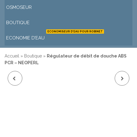
OSMOSEUR
BOUTIQUE
ECONOMISEUR D’EAU POUR ROBINET
ECONOMIE D’EAU
Accueil
»
Boutique
»
Régulateur de débit de douche ABS
PCR – NEOPERL
RÉGULATEUR DE
RÉGULATEUR DE
DÉBIT DE DOUCHE ABS
DÉBIT DE DOUCHE
PCR - NEOPERL
LAITON PCR -
NEOPERL