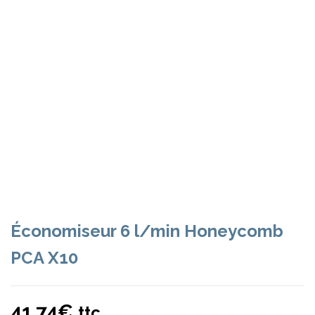
Économiseur 6 l/min Honeycomb
PCA X10
41,74
€
ttc