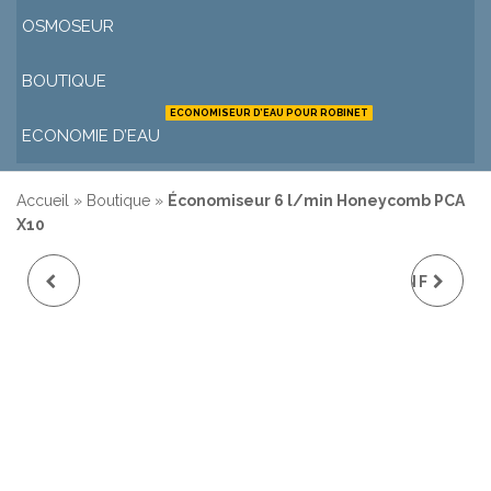
OSMOSEUR
BOUTIQUE
ECONOMISEUR D’EAU POUR ROBINET
ECONOMIE D’EAU
Accueil
»
Boutique
»
Économiseur 6 l/min Honeycomb PCA
X10
ÉCONOMISEUR 8
CARTOUCHE 8 L/MN F
L/MINUTE
22 ET M 24
HONEYCOMB PCA X10
HONEYCOMB PCA X10