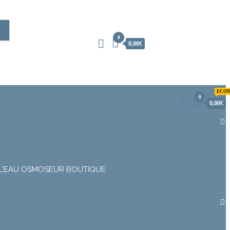
0
0,00€
ECON
0
0,00€
L’EAU
OSMOSEUR
BOUTIQUE