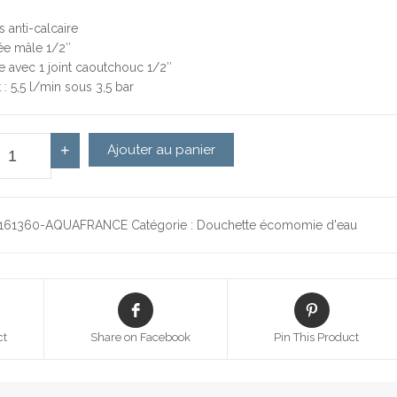
s
s anti-calcaire
vée mâle 1/2″
ée avec 1 joint caoutchouc 1/2″
t : 5,5 l/min sous 3,5 bar
antité de Douchette noire Boréal 100, 3 jets
+
Ajouter au panier
161360-AQUAFRANCE
Catégorie :
Douchette écomomie d'eau
ct
Share on Facebook
Pin This Product