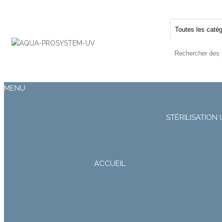
Désinfection
Uv de l'eau |
Filtration et
Potabilisation
|
MENU
STÉRILISATION 
ACCUEIL