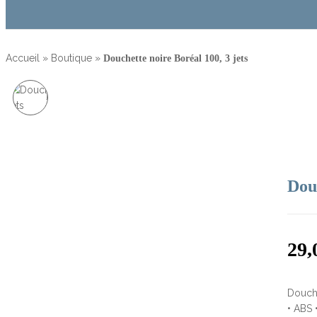
Accueil
»
Boutique
»
Douchette noire Boréal 100, 3 jets
DOUCHETTE CHROMÉE
BORÉAL 100, 3 JETS
Douc
29,
Douche
• ABS