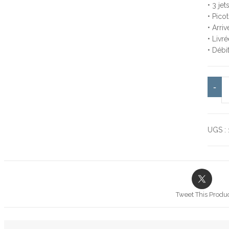
• 3 jet
• Picot
• Arri
• Livr
• Débi
qu
-
UGS :
Tweet This Produ