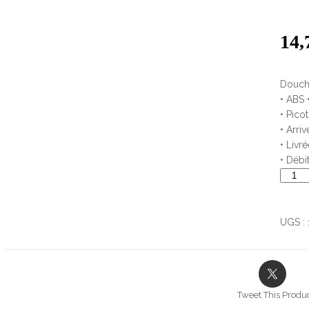
14,
Douchet
• ABS 
• Picot
• Arri
• Livr
• Débi
quanti
de
Douch
chrom
UGS :
Boréal
80,
1
jet
Tweet This Produ