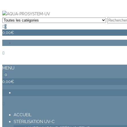
Désinfection Uv de l'eau | Filtration et Potabilisation |
0
0,00€
MENU
0
0,00€
ACCUEIL
STÉRILISATION UV-C