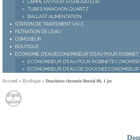
LAMPE UV POUR STÉRILISATEUR
TUBES MANCHON QUARTZ
BALLAST ALIMENTATION
STATION DE TRAITEMENT UV-C
FILTRATION DE L’EAU
OSMOSEUR
BOUTIQUE
ECONOMIE D’EAU
ECONOMISEUR D’EAU POUR ROBINET
ECONOMISEUR D’EAU POUR ROBINET
ECONOMISEU
ECONOMISEUR D’EAU DE DOUCHE
ECONOMISEUR 
Accueil
»
Boutique
»
Douchette chromée Boréal 80, 1 jet
FLEXIBLE INOX GAINÉ
PVC TYPE CHAVONNET
Dou