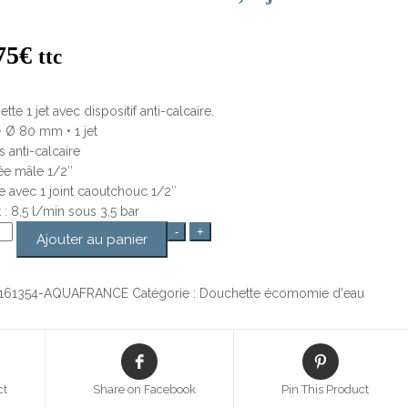
75
€
ttc
te 1 jet avec dispositif anti-calcaire.
• Ø 80 mm • 1 jet
s anti-calcaire
vée mâle 1/2″
ée avec 1 joint caoutchouc 1/2″
t : 8,5 l/min sous 3,5 bar
té
-
+
Ajouter au panier
ette
ée
161354-AQUAFRANCE
Catégorie :
Douchette écomomie d'eau
ct
Share on Facebook
Pin This Product