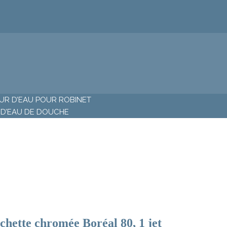
R D’EAU POUR ROBINET
D’EAU DE DOUCHE
chette chromée Boréal 80, 1 jet