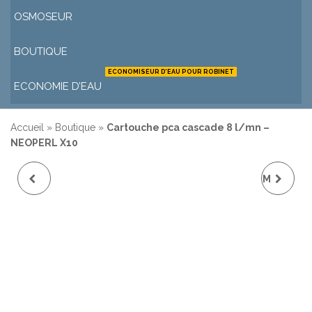
OSMOSEUR
BOUTIQUE
ECONOMISEUR D’EAU POUR ROBINET
ECONOMIE D’EAU
Accueil
»
Boutique
»
Cartouche pca cascade 8 l/mn –
NEOPERL X10
CARTOUCHE PCA
TUBE QUARTZ 895MM
CASCADE 6 L/MN -
NEOPERL