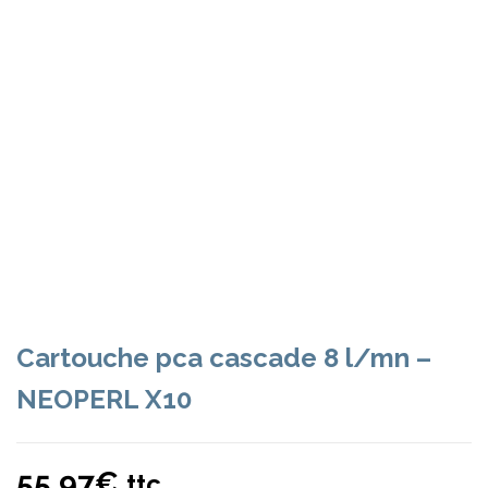
Cartouche pca cascade 8 l/mn –
NEOPERL X10
55,97
€
ttc