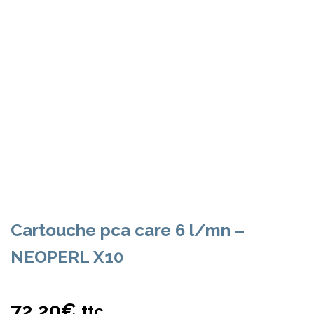
Cartouche pca care 6 l/mn –
NEOPERL X10
72,20
€
ttc