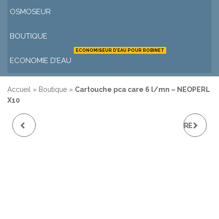
OSMOSEUR
BOUTIQUE
ECONOMISEUR D’EAU POUR ROBINET
ECONOMIE D’EAU
Accueil
»
Boutique
»
Cartouche pca care 6 l/mn – NEOPERL
X10
ÉCONOMISEUR PCA
CARTOUCHE PCA CARE
CASCADE 8L/MIN -
8 L/MN - NEOPERL X10
NEOPERL X10