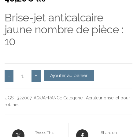
Brise-jet anticalcaire
jaune nombre de pièce :
10
quantité de Brise-jet anticalcaire p.v.s. m 24 x 100 - A
-
+
Ajouter au panier
UGS :
322007-AQUAFRANCE
Catégorie :
Aérateur brise jet pour
robinet
Tweet This
Share on