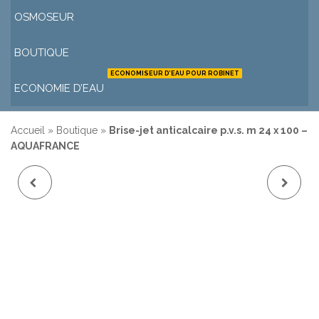
OSMOSEUR
BOUTIQUE
ECONOMISEUR D’EAU POUR ROBINET
ECONOMIE D’EAU
Accueil
»
Boutique
»
Brise-jet anticalcaire p.v.s. m 24 x 100 –
AQUAFRANCE
CARTOUCHE POUR
BRISE-JET
AÉRATEUR STANDARD
ANTICALCAIRE P.V.S. M
F 22 ET M 24 -
24 X 100 -
AQUAFRANCE
AQUAFRANCE