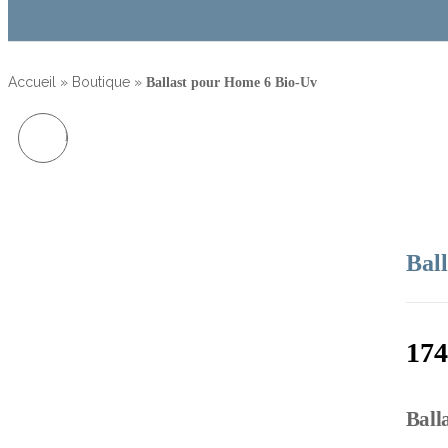
Accueil
»
Boutique
»
Ballast pour Home 6 Bio-Uv
BALLAST POUR HOME 4
BIO-UV
Bal
174
Ball