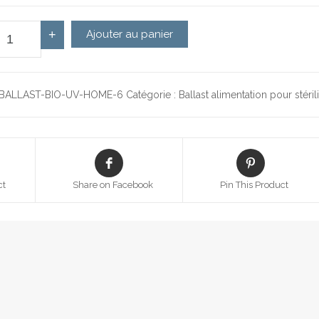
antité de Ballast pour Home 6 Bio-Uv
+
Ajouter au panier
BALLAST-BIO-UV-HOME-6
Catégorie :
Ballast alimentation pour stéril
ct
Share on Facebook
Pin This Product