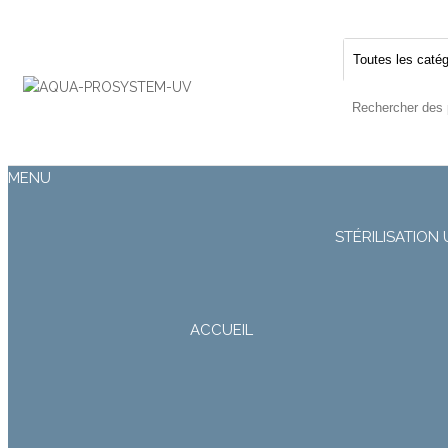
Désinfection
Uv de l'eau |
Filtration et
Potabilisation
|
MENU
STÉRILISATION 
ACCUEIL