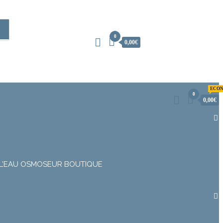
0
0,00€
ECON
0
0,00€
L’EAU
OSMOSEUR
BOUTIQUE