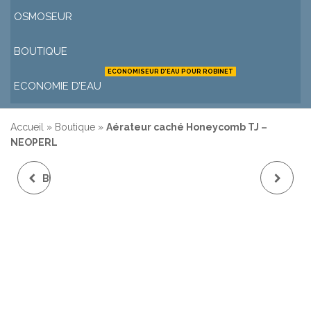
OSMOSEUR
BOUTIQUE
ECONOMISEUR D’EAU POUR ROBINET
ECONOMIE D’EAU
Accueil
»
Boutique
»
Aérateur caché Honeycomb TJ –
NEOPERL
BRISE-JET FLEXIBLE À
BRISE JET FLEXIBLE
EMBOÎTEMENT AVEC
PVC VISSÉ 127 MM
AÉRATEUR