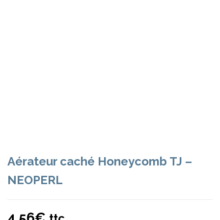
Aérateur caché Honeycomb TJ –
NEOPERL
4,56
€
ttc